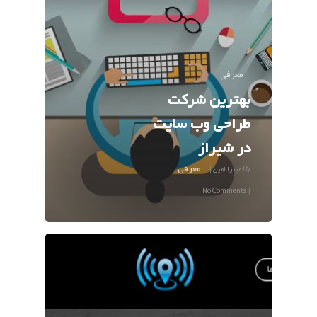
معرفی
بهترین شرکت
طراحی وب سایت
در شیراز
معرفی
By
میترا امین
|
No Comments
|