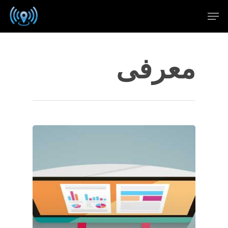
معرفی
Hit enter to search or ESC to close